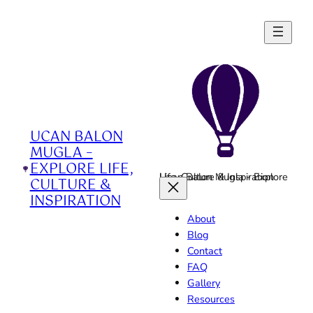
Skip
to
content
UCAN BALON
MUGLA –
EXPLORE LIFE,
Ucan Balon Mugla - Explore Life, Culture & Inspiration
CULTURE &
INSPIRATION
About
Blog
Contact
FAQ
Gallery
Resources