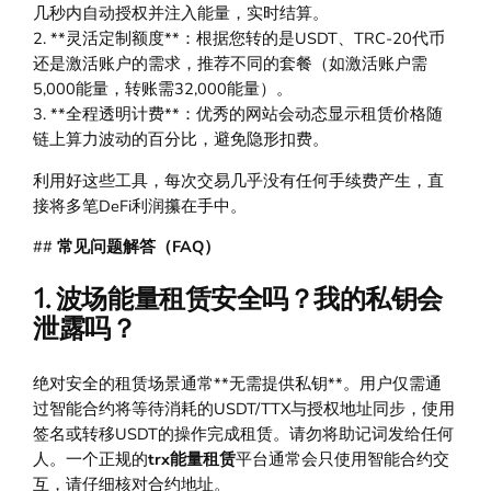
几秒内自动授权并注入能量，实时结算。
2. **灵活定制额度**：根据您转的是USDT、TRC-20代币
还是激活账户的需求，推荐不同的套餐（如激活账户需
5,000能量，转账需32,000能量）。
3. **全程透明计费**：优秀的网站会动态显示租赁价格随
链上算力波动的百分比，避免隐形扣费。
利用好这些工具，每次交易几乎没有任何手续费产生，直
接将多笔DeFi利润攥在手中。
##
常见问题解答（FAQ）
1. 波场能量租赁安全吗？我的私钥会
泄露吗？
绝对安全的租赁场景通常**无需提供私钥**。用户仅需通
过智能合约将等待消耗的USDT/TTX与授权地址同步，使用
签名或转移USDT的操作完成租赁。请勿将助记词发给任何
人。一个正规的
trx能量租赁
平台通常会只使用智能合约交
互，请仔细核对合约地址。