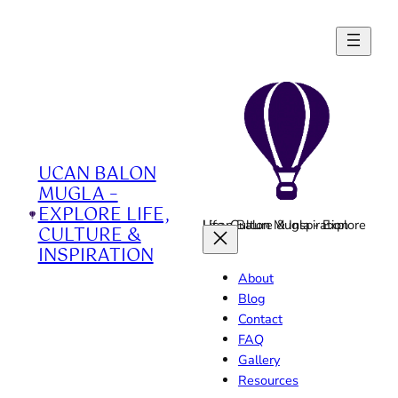
Skip
to
content
UCAN BALON
MUGLA –
EXPLORE LIFE,
Ucan Balon Mugla - Explore Life, Culture & Inspiration
CULTURE &
INSPIRATION
About
Blog
Contact
FAQ
Gallery
Resources