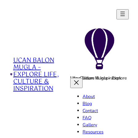
Skip
to
content
UCAN BALON
MUGLA –
EXPLORE LIFE,
Ucan Balon Mugla - Explore Life, Culture & Inspiration
CULTURE &
INSPIRATION
About
Blog
Contact
FAQ
Gallery
Resources