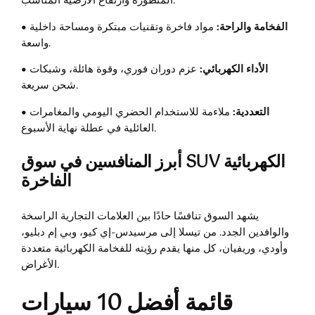
المتطورة وارتفاع الأرضية المناسب.
• الفخامة والراحة:
مواد فاخرة وتقنيات مبتكرة ومساحة داخلية
واسعة.
• الأداء الكهربائي:
عزم دوران فوري، وقوة هائلة، وشبكات
شحن سريعة.
• التعددية:
ملاءمة للاستخدام الحضري اليومي والمغامرات
العائلية في عطلة نهاية الأسبوع.
أبرز المنافسين في سوق SUV الكهربائية
الفاخرة
يشهد السوق تنافسًا حادًا بين العلامات التجارية الراسخة
والوافدين الجدد. من تيسلا إلى مرسيدس-إي كيو، وبي إم دبليو،
وأودي، وريفيان، كل منها يقدم رؤيته للفخامة الكهربائية متعددة
الأغراض.
قائمة أفضل 10 سيارات