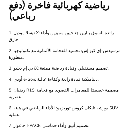
رياضية كهربائية فاخرة (دفع
رباعي)
1. تيسلا موديل X: رائدة السوق ببابين جناحيين مميزين وأداء
خارق.
2. مرسيدس-إي كيو إس: تجسيد للفخامة الألمانية مع تكنولوجيا
متطورة.
3. بي إم دبليو iX: تصميم مستقبلي وقيادة رياضية ممتعة.
4. أودي e-tron: ديناميكية قيادة رائعة وكفاءة عالية.
5. ريفيان R1S: مصممة خصيصًا للمغامرات القصوى مع فخامة
عصرية.
6. بورشه تايكان كروس توريزمو: الأداء الرياضي في هيئة SUV
عملية.
7. جاغوار I-PACE: تصميم أنيق وأداء حماسي.