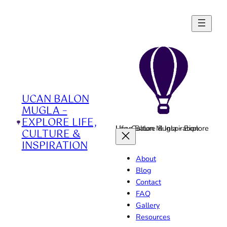
Skip
to
content
UCAN BALON
MUGLA –
EXPLORE LIFE,
Ucan Balon Mugla - Explore Life, Culture & Inspiration
CULTURE &
INSPIRATION
About
Blog
Contact
FAQ
Gallery
Resources