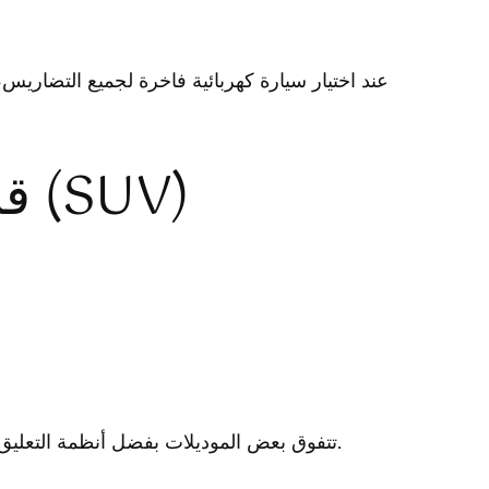
عند اختيار سيارة كهربائية فاخرة لجميع التضاري
قائمة أفضل 10 سيارات رياضية كهربائية فاخرة (SUV)
تتفوق بعض الموديلات بفضل أنظمة التعليق الهوائية القابلة للتعديل، ووضعيات القيادة المتعددة المصممة خصيصًا للرمل والصخور والثلج، وحزم الحماية من الأسفل.