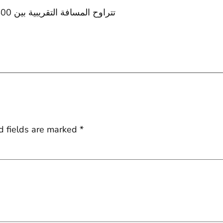
تتراوح المسافة التقريبية بين 400 إلى 600 كيلومتر على الشحنة الواحدة للطرازات الفاخ
d fields are marked
*