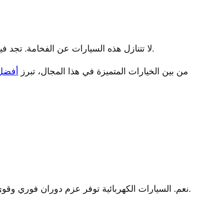
لا تتنازل هذه السيارات عن الفخامة. تجد فيها مقاعد جلدية فاخرة، وأنظمة ترفيهية متطورة، ومساحات داخلية واسعة، وتقنيات مساعدة للسائق من المستوى الأول.
من بين الخيارات المتميزة في هذا المجال، تبرز
أفضل 
نعم. السيارات الكهربائية توفر عزم دوران فوري وقوي عند بدء الحركة، وهو مثالي لتسلق المنحدرات والصعوبات. كما أن مركز الثقل المنخفض بسبب البطارية يزيد من ثباتها.