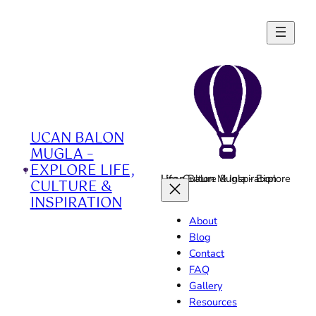
Skip
to
content
UCAN BALON
MUGLA –
EXPLORE LIFE,
Ucan Balon Mugla - Explore Life, Culture & Inspiration
CULTURE &
INSPIRATION
About
Blog
Contact
FAQ
Gallery
Resources