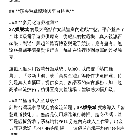
## **頂尖遊戲體驗與平台特色**
### **多元化遊戲種類**
3A娛樂城
的最大亮點在於其豐富的遊戲生態。平台整合了
全球頂級電子遊戲供應商，從經典的拉霸機、真人視訊百
家樂，到近年興起的體育博彩與電子競技，應有盡有。無
論您是新手還是資深玩家，都能在這裡找到專屬的娛樂節
奏。
遊戲大廳採用智慧分類系統，玩家可以依據「熱門推
薦」、「最新上架」或「高獎金池」等條件快速篩選。特
別是真人直播區，提供多桌、多語系的荷官服務，加上超
高清串流技術，彷彿置身實體賭場，體驗感大幅升級。
### **極速出入金系統**
針對台灣玩家最關心的金流問題，
3A娛樂城
獨家導入「智
慧通道技術」。無論是使用網路銀行轉帳、超商代碼，甚
至是虛擬貨幣，系統均能在15分鐘內完成入金作業。出金
方面更承諾「24小時內到帳」，遠優於市場平均的48小時