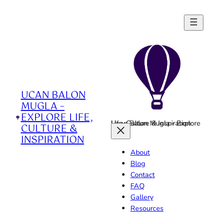
Skip
to
content
UCAN BALON
MUGLA –
EXPLORE LIFE,
Ucan Balon Mugla - Explore Life, Culture & Inspiration
CULTURE &
INSPIRATION
About
Blog
Contact
FAQ
Gallery
Resources