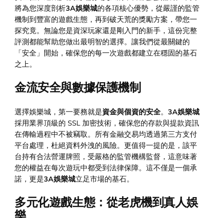
將為您深度剖析
3A娛樂城
的各項核心優勢，從嚴謹的監管
機制到豐富的遊戲生態，再到破天荒的獎勵方案，帶您一
探究竟。無論您是資深玩家還是剛入門的新手，這份完整
評測都能幫助您做出最明智的選擇。讓我們從最關鍵的
「安全」開始，確保您的每一次遊戲都建立在穩固的基石
之上。
金流安全與數據保護機制
選擇娛樂城，第一要務就是
資金與個資的安全
。
3A娛樂城
採用業界頂級的 SSL 加密技術，確保您的存款與提款資訊
在傳輸過程中不被竊取。所有金融交易均透過第三方支付
平台處理，杜絕資料外洩的風險。更值得一提的是，該平
台持有合法營運牌照，受嚴格的監管機構監督，這意味著
您的權益在每次遊玩中都受到法律保障。這不僅是一個承
諾，更是
3A娛樂城
立足市場的基石。
多元化遊戲生態：從老虎機到真人娛
樂