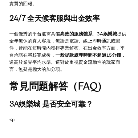
實質的回報。
24/7 全天候客服與出金效率
一個優秀的平台還需具備
高效的服務體系
。
3A娛樂城
提供
全年無休的真人客服，無論是電話、線上即時通訊或郵
件，皆能在短時間內獲得專業解答。在出金效率方面，平
台承諾在審核完成後，
一般提款處理時間不超過15分鐘
，
遠高於業界平均水準。這對於重視資金流動性的玩家而
言，無疑是極大的加分項。
常見問題解答（FAQ）
3A娛樂城 是否安全可靠？
<p