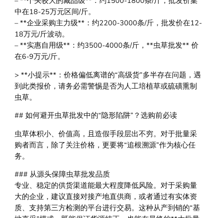
– **个头较大的藏品级**：约1500-1800条/斤，批发价集
中在18-25万元区间/斤。
– **企业采购主力级**：约2200-3000条/斤，批发价在12-
18万元/斤波动。
– **实惠自用级**：约3500-4000条/斤，**虫草批发** 价
在6-9万元/斤。
> **小提示**：价格偏低离谱的“高级货”多半存在问题，遇
到此类报价，请务必需警惕是否为人工培植草或硫磺熏制
虫草。
## 如何避开虫草批发中的“隐形陷阱”？选购前必读
虫草体积小、价值高，且造假手段层出不穷。对于批量采
购者而言，除了关注价格，更要将“追根溯源”作为核心任
务。
### 从源头保障虫草批发品质
专业、稳定的供货渠道能最大程度降低风险。对于采购量
大的企业，建议直接对接产地直供商，或者通过有实体资
质、支持第三方检测的平台进行交易。这种从产到销的“基