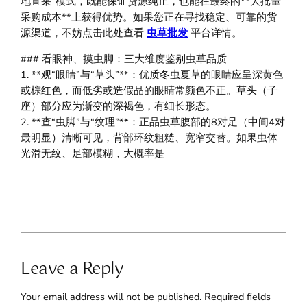
地直采”模式，既能保证货源纯正，也能在最终的**大批量
采购成本**上获得优势。如果您正在寻找稳定、可靠的货
源渠道，不妨点击此处查看
虫草批发
平台详情。
### 看眼神、摸虫脚：三大维度鉴别虫草品质
1. **观“眼睛”与“草头”**：优质冬虫夏草的眼睛应呈深黄色
或棕红色，而低劣或造假品的眼睛常颜色不正。草头（子
座）部分应为渐变的深褐色，有细长形态。
2. **查“虫脚”与“纹理”**：正品虫草腹部的8对足（中间4对
最明显）清晰可见，背部环纹粗糙、宽窄交替。如果虫体
光滑无纹、足部模糊，大概率是
Leave a Reply
Your email address will not be published.
Required fields