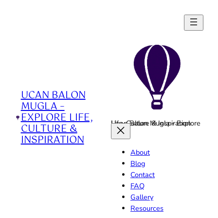
Skip
to
content
UCAN BALON
MUGLA –
EXPLORE LIFE,
Ucan Balon Mugla - Explore Life, Culture & Inspiration
CULTURE &
INSPIRATION
About
Blog
Contact
FAQ
Gallery
Resources