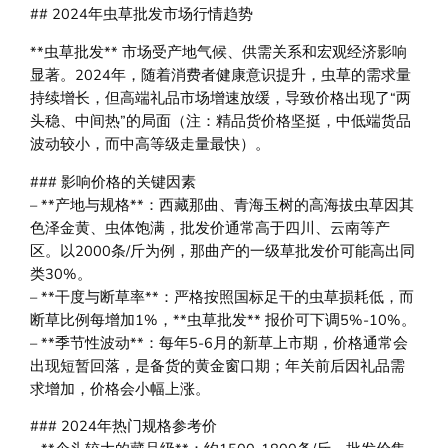
## 2024年虫草批发市场行情趋势
**虫草批发** 市场受产地气候、供需关系和宏观经济影响
显著。2024年，随着消费者健康意识提升，虫草的需求量
持续增长，但高端礼品市场增速放缓，导致价格出现了“两
头稳、中间热”的局面（注：精品货价格坚挺，中低端货品
波动较小，而中高等级走量最快）。
### 影响价格的关键因素
– **产地与规格**：西藏那曲、青海玉树的高海拔虫草因其
色泽金黄、虫体饱满，批发价通常高于四川、云南等产
区。以2000条/斤为例，那曲产的一级草批发价可能高出同
类30%。
– **干度与断草率**：严格按照国标足干的虫草损耗低，而
断草比例每增加1%，**虫草批发** 报价可下调5%-10%。
– **季节性波动**：每年5-6月的新草上市期，价格通常会
出现短暂回落，是备货的黄金窗口期；年关前后因礼品需
求增加，价格会小幅上涨。
### 2024年热门规格参考价